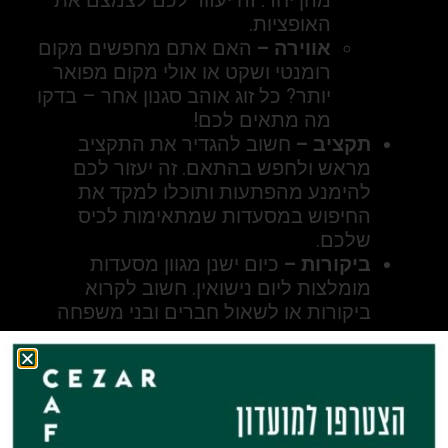
האופציות.
אווירה –
האם אתם מחפשים מקום
רומנטי ושקט או אולי מקום מפואר
יותר? כל זוג אוהב סגנון אחר – בדקו
מה מתאים לכם!
תקציב –
חשוב להגדיר את התקציב
מראש ולחפש בהתאם. זה יעזור לכם
להימנע מהפתעות ותוכלו למקד את
החיפוש במסעדות שמתאימות לכיס
שלכם.
ביקורות –
כיום ישנן מגוון מסעדות
מומלצות ליום נישואין. חשוב לקרוא
ביקורות או לשאול חברים ובני משפחה
שביקרו במסעדה.
מיקום ונגישות –
כדאי לבחור במסעדה
הממוקמת באזור שקל להגיע אליו.
לעיתים, מסעדה מרוחקת יכולה להוסיף
מתח או עייפות לערב.