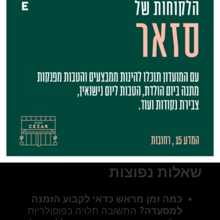
התאמה אישית –
חשוב לוודא
שהמסעדה יכולה לענות על צרכים
מיוחדים, כמו רגישויות/ אלרגיות, מנות
צמחוניות/טבעוניות, הזמנה מיוחדת ליום
הנישואין וכדומה.
שירות –
חלק מרכזי בערב הוא השירות
שאתם מקבלים. זכרו – מסעדה עם
שירות מעולה תוכל להפוך את החגיגה
לחוויה בלתי נשכחת.
הזמנה מוקדמת –
כדאי להזמין מקום
מראש, שכן מסעדות פופולריות עשויות
להיות מלאות, במיוחד בתקופות עמוסות
או בימי חג.
שאלות נפוצות
כמה זמן מראש כדאי לקבוע הזמנה
למסעדה?
התשובה תלויה בפופולריות