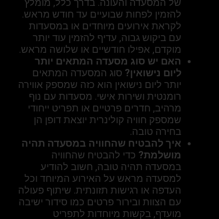
של המסעדה והעונה. בדרך כלל, מומלץ
להזמין לפחות שבועיים עד חודש מראש.
לקראת אירועים מיוחדים או במסעדות
עם ביקוש גבוה, עדיף להזמין עוד יותר
מוקדם, אפילו חודשיים או שלושה מראש.
האם יש סוג מסעדה המתאים יותר
ליום נישואין?
סוג המסעדה המתאים
יותר ליום נישואין הוא כזה שמספק אווירה
רומנטית ושירות אישי. מסעדות עם נוף
מרהיב, חדרים פרטיים או תפריט ייחודי
שמספק חוויה קולינרית יוצאת דופן הן
בחירה טובה.
איך להבטיח שהחוויה במסעדה תהיה
מושלמת?
כדי להבטיח שהחוויה
במסעדה תהיה טובה, חשוב להודיע
למסעדה מראש על האירוע המיוחד וכל
העדפה או רגישות תזונתית. שיתוף פעולה
עם הצוות ובירור פרטים כמו סידור ישיבה
מועדף, בקשות מיוחדות לתפריט